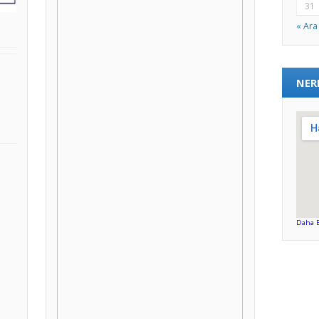
31
« Ara
NER
Daha 