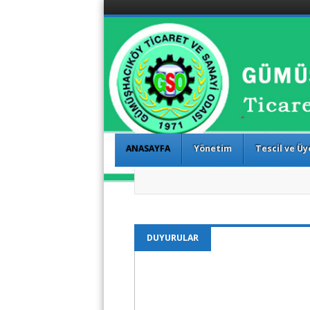
Gümüşhacıköy T
/ AMASYA
Menu
Skip to content
ANASAYFA
Yönetim
Tescil ve Üy
DUYURULAR