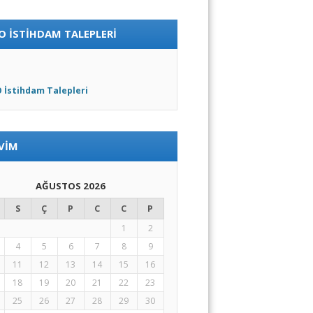
O İSTIHDAM TALEPLERI
 İstihdam Talepleri
VIM
AĞUSTOS 2026
S
Ç
P
C
C
P
1
2
4
5
6
7
8
9
11
12
13
14
15
16
18
19
20
21
22
23
25
26
27
28
29
30