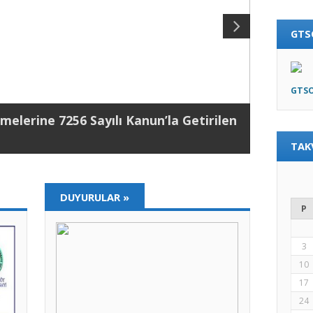
GTS
GTSO
melerine 7256 Sayılı Kanun’la Getirilen
TAK
DUYURULAR
»
P
3
10
17
24