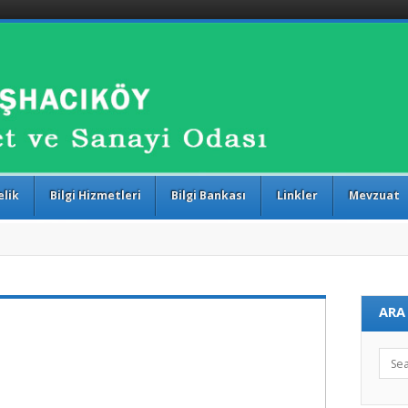
SO
elik
Bilgi Hizmetleri
Bilgi Bankası
Linkler
Mevzuat
ARA
Sear