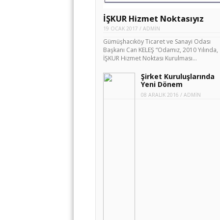
İŞKUR Hizmet Noktasıyız
19 OCAK 2017
/
ADMIN
Gümüşhacıköy Ticaret ve Sanayi Odası
Başkanı Can KELEŞ “Odamız, 2010 Yılında,
İŞKUR Hizmet Noktası Kurulması…
Şirket Kuruluşlarında
Yeni Dönem
08 ARALIK 2016
/
ADMIN