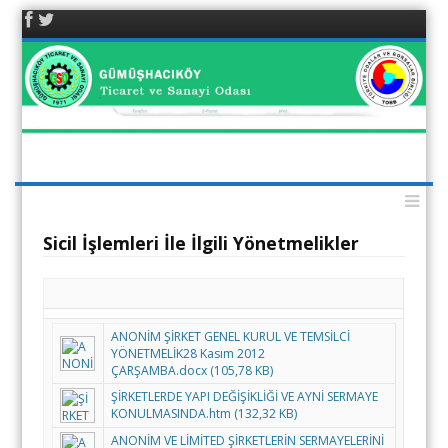
Facebook
Twitter
Gümüşhacıköy TSO
/ AMASYA
Menu
Skip to content
Sicil İşlemleri İle İlgili Yönetmelikler
ANONİM ŞİRKET GENEL KURUL VE TEMSİLCİ
YÖNETMELİK28 Kasım 2012
ÇARŞAMBA.docx (105,78 KB)
ŞİRKETLERDE YAPI DEĞİŞİKLİĞİ VE AYNİ SERMAYE
KONULMASINDA.htm (132,32 KB)
ANONİM VE LİMİTED ŞİRKETLERİN SERMAYELERİNİ