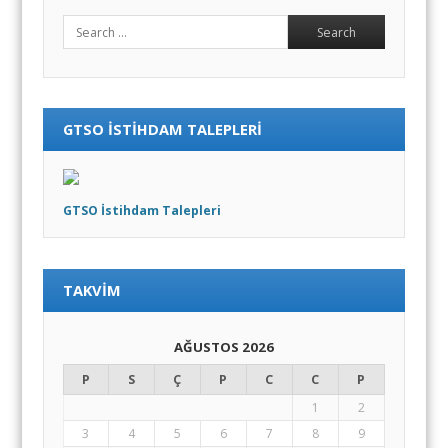
Search
GTSO İSTIHDAM TALEPLERI
GTSO İstihdam Talepleri
TAKVIM
AĞUSTOS 2026
P
S
Ç
P
C
C
P
1
2
3
4
5
6
7
8
9