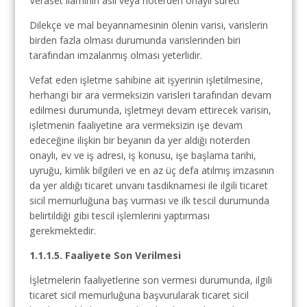
Veraset ilamının aslı veya noterden onaylı sureti
Dilekçe ve mal beyannamesinin ölenin varisi, varislerin
birden fazla olması durumunda varislerinden biri
tarafından imzalanmış olması yeterlidir.
Vefat eden işletme sahibine ait işyerinin işletilmesine,
herhangi bir ara vermeksizin varisleri tarafından devam
edilmesi durumunda, işletmeyi devam ettirecek varisin,
işletmenin faaliyetine ara vermeksizin işe devam
edeceğine ilişkin bir beyanın da yer aldığı noterden
onaylı, ev ve iş adresi, iş konusu, işe başlama tarihi,
uyruğu, kimlik bilgileri ve en az üç defa atılmış imzasının
da yer aldığı ticaret unvanı tasdiknamesi ile ilgili ticaret
sicil memurluğuna baş vurması ve ilk tescil durumunda
belirtildiği gibi tescil işlemlerini yaptırması
gerekmektedir.
1.1.1.5. Faaliyete Son Verilmesi
İşletmelerin faaliyetlerine son vermesi durumunda, ilgili
ticaret sicil memurluğuna başvurularak ticaret sicil