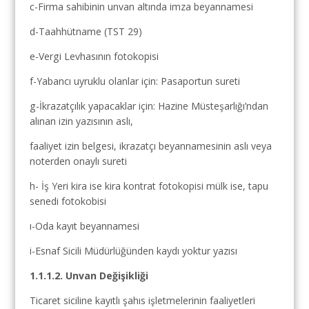
c-Firma sahibinin unvan altında imza beyannamesi
d-Taahhütname (TST 29)
e-Vergi Levhasının fotokopisi
f-Yabancı uyruklu olanlar için: Pasaportun sureti
g-İkrazatçılık yapacaklar için: Hazine Müsteşarlığı’ndan
alınan izin yazısının aslı,
faaliyet izin belgesi, ikrazatçı beyannamesinin aslı veya
noterden onaylı sureti
h- İş Yeri kira ise kira kontrat fotokopisi mülk ise, tapu
senedi fotokobisi
ı-Oda kayıt beyannamesi
i-Esnaf Sicili Müdürlüğünden kaydı yoktur yazısı
1.1.1.2. Unvan Değişikliği
Ticaret siciline kayıtlı şahıs işletmelerinin faaliyetleri