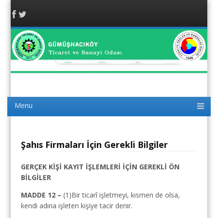
Facebook
Twitter
Gümüşhacıköy TSO
/ AMASYA
Menu
Skip to content
Şahıs Firmaları İçin Gerekli Bilgiler
GERÇEK KİŞİ KAYIT İŞLEMLERİ İÇİN GEREKLİ ÖN
BİLGİLER
MADDE 12 –
(1)Bir ticarî işletmeyi, kısmen de olsa,
kendi adına işleten kişiye tacir denir.