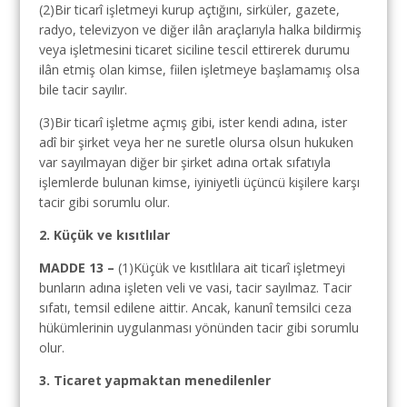
(2)Bir ticarî işletmeyi kurup açtığını, sirküler, gazete,
radyo, televizyon ve diğer ilân araçlarıyla halka bildirmiş
veya işletmesini ticaret siciline tescil ettirerek durumu
ilân etmiş olan kimse, fiilen işletmeye başlamamış olsa
bile tacir sayılır.
(3)Bir ticarî işletme açmış gibi, ister kendi adına, ister
adî bir şirket veya her ne suretle olursa olsun hukuken
var sayılmayan diğer bir şirket adına ortak sıfatıyla
işlemlerde bulunan kimse, iyiniyetli üçüncü kişilere karşı
tacir gibi sorumlu olur.
2. Küçük ve kısıtlılar
MADDE 13 –
(1)Küçük ve kısıtlılara ait ticarî işletmeyi
bunların adına işleten veli ve vasi, tacir sayılmaz. Tacir
sıfatı, temsil edilene aittir. Ancak, kanunî temsilci ceza
hükümlerinin uygulanması yönünden tacir gibi sorumlu
olur.
3. Ticaret yapmaktan menedilenler