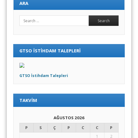
ARA
Search
GTSO İSTIHDAM TALEPLERI
GTSO İstihdam Talepleri
TAKVIM
AĞUSTOS 2026
P
S
Ç
P
C
C
P
1
2