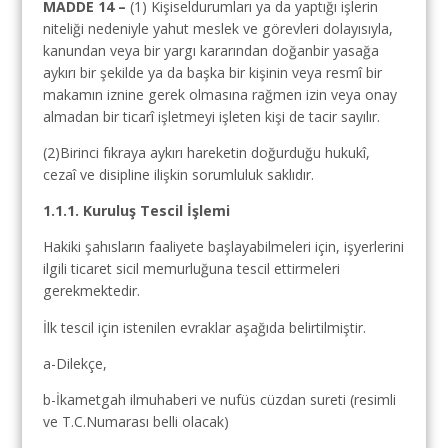
MADDE 14 –
(1) Kişiseldurumları ya da yaptığı işlerin
niteliği nedeniyle yahut meslek ve görevleri dolayısıyla,
kanundan veya bir yargı kararından doğanbir yasağa
aykırı bir şekilde ya da başka bir kişinin veya resmî bir
makamın iznine gerek olmasına rağmen izin veya onay
almadan bir ticarî işletmeyi işleten kişi de tacir sayılır.
(2)Birinci fıkraya aykırı hareketin doğurduğu hukukî,
cezaî ve disipline ilişkin sorumluluk saklıdır.
1.1.1. Kuruluş Tescil İşlemi
Hakiki şahısların faaliyete başlayabilmeleri için, işyerlerini
ilgili ticaret sicil memurluğuna tescil ettirmeleri
gerekmektedir.
İlk tescil için istenilen evraklar aşağıda belirtilmiştir.
a-Dilekçe,
b-İkametgah ilmuhaberi ve nufüs cüzdan sureti (resimli
ve T.C.Numarası belli olacak)